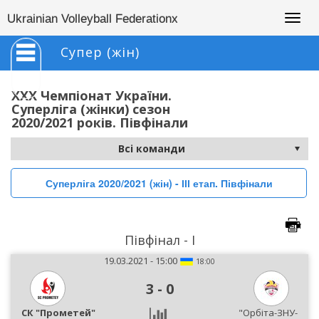
Togg
Ukrainian Volleyball Federationx
navig
Супер (жін)
XXX Чемпіонат України.
Суперліга (жінки) сезон
2020/2021 років. Півфінали
Суперліга 2020/2021 (жін) - ІІІ етап. Півфінали
Півфінал - І
19.03.2021 - 15:00
18:00
3
-
0
СК "Прометей"
"Орбіта-ЗНУ-