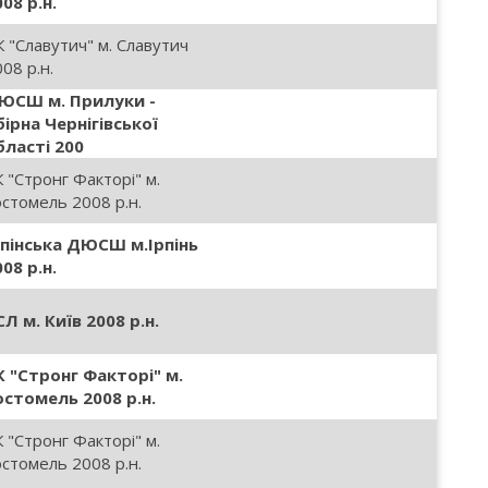
08 р.н.
К "Славутич" м. Славутич
08 р.н.
ЮСШ м. Прилуки -
бірна Чернігівської
бласті 200
 "Стронг Факторі" м.
остомель 2008 р.н.
рпінська ДЮСШ м.Ірпінь
08 р.н.
СЛ м. Київ 2008 р.н.
К "Стронг Факторі" м.
остомель 2008 р.н.
 "Стронг Факторі" м.
остомель 2008 р.н.