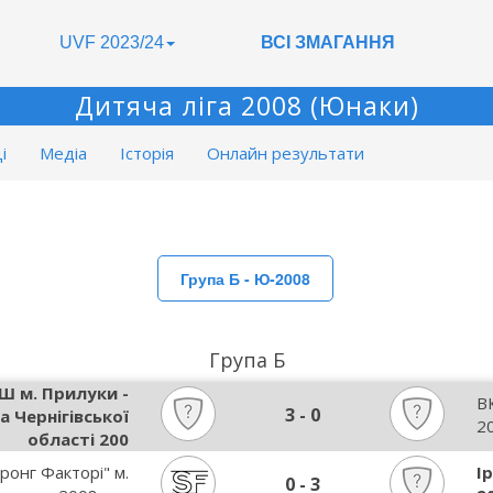
UVF 2023/24
ВСІ ЗМАГАННЯ
Дитяча ліга 2008 (Юнаки)
і
Медіа
Історія
Онлайн результати
Група Б - Ю-2008
Група Б
 м. Прилуки -
В
3
-
0
а Чернігівської
20
області 200
ронг Факторі" м.
І
0
-
3