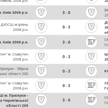
томель 2008 р.н.
20
В
. Київ 2008 р.н.
3
-
0
20
Д
а ДЮСШ м.Ірпінь
0
-
3
З
2008 р.н.
о
СК
. Київ 2008 р.н.
3
-
0
Г
тич" м. Славутич
І
0
-
3
2008 р.н.
20
рилуки - Збірна
0
-
3
К
ської області 200
тич" м. Славутич
С
0
-
3
2008 р.н.
Г
 м. Прилуки -
СК
3
-
0
а Чернігівської
Г
області 200