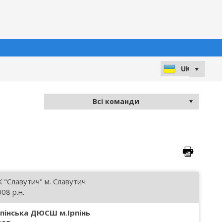
К "Славутич" м. Славутич
08 р.н.
рпінська ДЮСШ м.Ірпінь