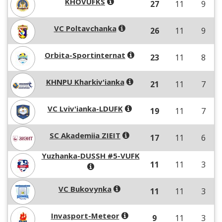
KHOVUFKS
27
11
9
VC Poltavchanka
26
11
9
Orbita-Sportinternat
23
11
8
KHNPU Kharkiv'ianka
21
11
7
VC Lviv'ianka-LDUFK
19
11
7
SC Akademiia ZIEIT
17
11
6
Yuzhanka-DUSSH #5-VUFK
11
11
3
VС Bukovynka
11
11
3
Invasport-Meteor
9
11
3