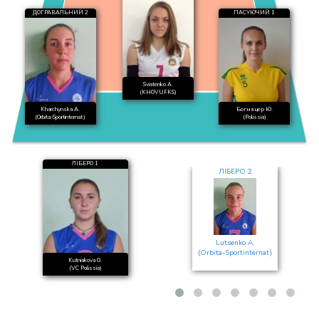
ДОГРАВАЛЬНИЙ 2
ПАСУЮЧИЙ 1
Sviatenko A.
(KHOVUFKS)
Kharchynska A.
Богмацер Ю.
(Orbita-Sportinternat)
(Polissia)
ЛІБЕРО 1
ЛІБЕРО 2
Lutsenko A.
(Orbita-Sportinternat)
Kutniakova O.
(VC Polissia)