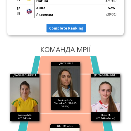
Ногіна
(87/167)
Анна
52%
5°
#8
Яковлєва
(29/56)
Complete Ranking
КОМАНДА МРІЇ
ЦЕНТР. БЛ. 2
ДІАГОНАЛЬНИЙ 1
ДОГРАВАЛЬНИЙ 1
Bulakovska V.
(Yuzhanka-DUSSH #5-
VUFK)
Butkevych D.
Hulko M.
(VC Polissia)
(VC Poltavchanka)
ЦЕНТР. БЛ. 1