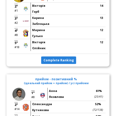
Вікторія
14
2°
#1
Горб
Карина
13
3°
#2
Заблоцька
Марина
12
4°
#8
Гулько
Вікторія
12
5°
#18
Олійник
Complete Ranking
прийом - позитивний %
(ідеальний прийом + прийом) / усі прийоми
Анна
61%
1°
Яковлєва
(25/41)
#8
Олександра
52%
2°
#14
Кутнякова
(72/138)