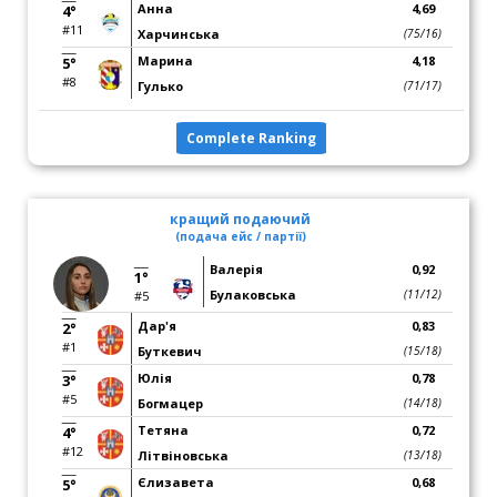
Анна
4,69
4°
#11
Харчинська
(75/16)
Марина
4,18
5°
#8
Гулько
(71/17)
Complete Ranking
кращий подаючий
(подача ейс / партії)
Валерія
0,92
1°
Булаковська
(11/12)
#5
Дар'я
0,83
2°
#1
Буткевич
(15/18)
Юлія
0,78
3°
#5
Богмацер
(14/18)
Тетяна
0,72
4°
#12
Літвіновська
(13/18)
Єлизавета
0,68
5°