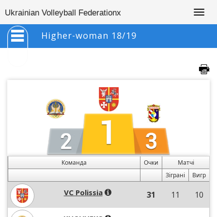
Togg
Ukrainian Volleyball Federationx
navig
Higher-woman 18/19
Команда
Очки
Матчі
Зіграні
Вигр
VC Polissia
31
11
10