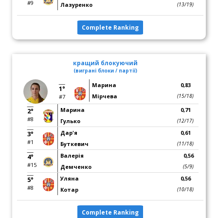
#9
Лазуренко
(13/19)
Complete Ranking
кращий блокуючий
(виграні блоки / партії)
Марина
0,83
1°
Мірчева
(15/18)
#7
Марина
0,71
2°
#8
Гулько
(12/17)
Дар'я
0,61
3°
#1
Буткевич
(11/18)
Валерія
0,56
4°
#15
Демченко
(5/9)
Уляна
0,56
5°
#8
Котар
(10/18)
Complete Ranking