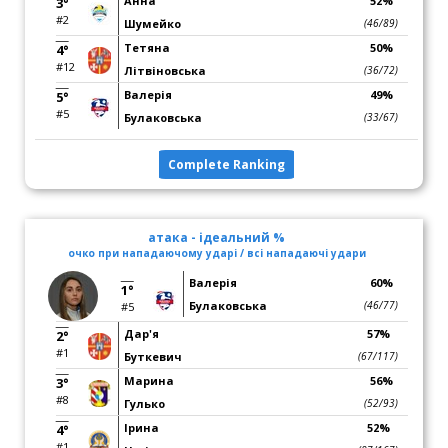
Анна
52%
3°
#2
Шумейко
(46/89)
Тетяна
50%
4°
#12
Літвіновська
(36/72)
Валерія
49%
5°
#5
Булаковська
(33/67)
Complete Ranking
атака - ідеальний %
очко при нападаючому ударі / всі нападаючі удари
Валерія
60%
1°
Булаковська
(46/77)
#5
Дар'я
57%
2°
#1
Буткевич
(67/117)
Марина
56%
3°
#8
Гулько
(52/93)
Ірина
52%
4°
#1