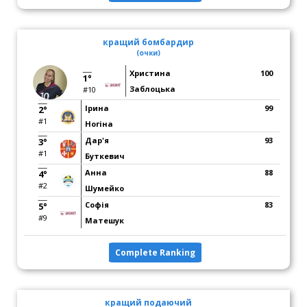
кращий бомбардир
(очки)
Христина
100
1°
Заблоцька
#10
Ірина
99
2°
#1
Ногіна
Дар'я
93
3°
#1
Буткевич
Анна
88
4°
#2
Шумейко
Софія
83
5°
#9
Матешук
Complete Ranking
кращий подаючий