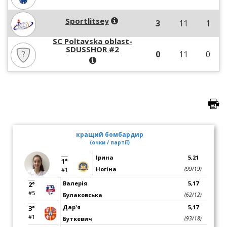
Sportlitsey
3
11
1
SC Poltavska oblast-
SDUSSHOR #2
0
11
0
кращий бомбардир
(очки / партії)
Ірина
5,21
1°
Ногіна
(99/19)
#1
Валерія
5,17
2°
#5
Булаковська
(62/12)
Дар'я
5,17
3°
#1
Буткевич
(93/18)