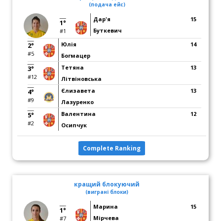
(подача ейс)
Дар'я
15
1°
Буткевич
#1
Юлія
14
2°
#5
Богмацер
Тетяна
13
3°
#12
Літвіновська
Єлизавета
13
4°
#9
Лазуренко
Валентина
12
5°
#2
Осипчук
Complete Ranking
кращий блокуючий
(виграні блоки)
Марина
15
1°
Мірчева
#7