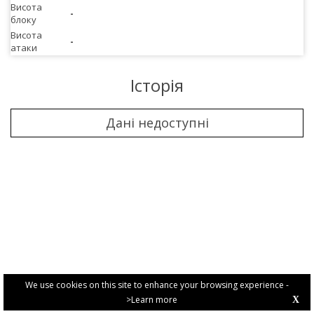
Висота
-
блоку
Висота
-
атаки
Історія
Дані недоступні
We use cookies on this site to enhance your browsing experience -
>Learn more
X
PRIVACY POLICY