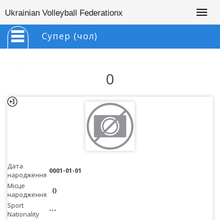
Togg
Ukrainian Volleyball Federationx
navig
Супер (чол)
0
Дата
0001-01-01
народження
Місце
()
народження
Sport
---
Nationality