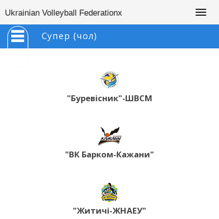
Togg
Ukrainian Volleyball Federationx
navig
Супер (чол)
"Буревісник"-ШВСМ
"ВК Барком-Кажани"
"Житичі-ЖНАЕУ"