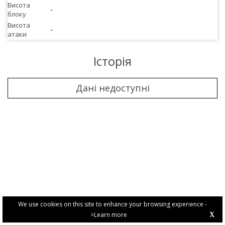
Висота
-
блоку
Висота
-
атаки
Історія
Дані недоступні
We use cookies on this site to enhance your browsing experience -
>Learn more
X
PRIVACY POLICY