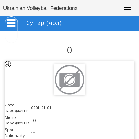
Togg
Ukrainian Volleyball Federationx
navig
Супер (чол)
0
Дата
0001-01-01
народження
Місце
()
народження
Sport
---
Nationality