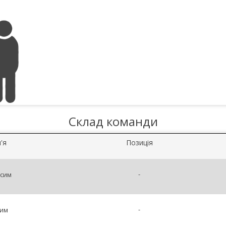
Склад команди
'я
Позиція
-
ксим
-
дим