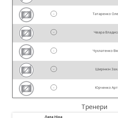
-
Татаренко Оле
-
Чвара Владис
-
Чухлатенко Ві
-
Ширінкін Зах
-
Юрченко Арт
Тренери
Лапа Ніна