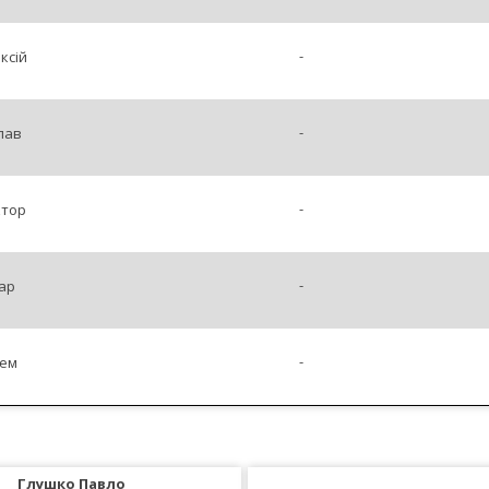
-
ксій
-
лав
-
ктор
-
ар
-
ем
Глушко Павло
Федоренко Валерій