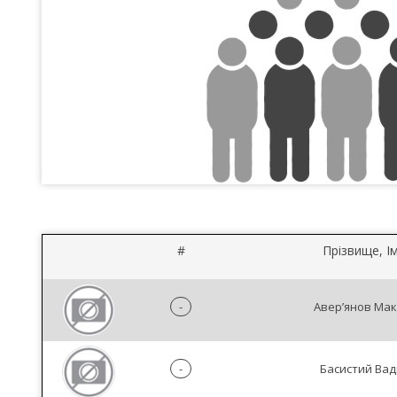
#
Прізвище, Ім
-
Авер’янов Ма
-
Басистий Ва