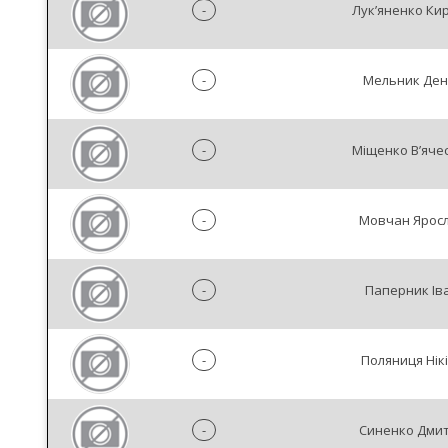
-
Лук’яненко Ки
-
Мельник Ден
-
Міщенко В’яче
-
Мовчан Ярос
-
Паперник Ів
-
Поляниця Нік
-
Синенко Дми