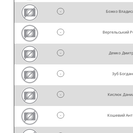
-
Божко Владис
-
Вергельський 
-
Демко Дмит
-
Зуб Богдан
-
Кислюк Дани
-
Кошевий Ант