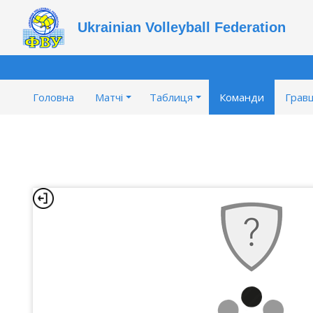
Ukrainian Volleyball Federation
Головна
Матчі
Таблиця
Команди
Гравц