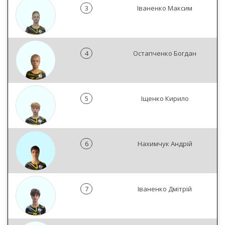
3
Іваненко Максим
4
Остапченко Богдан
5
Іщенко Кирило
6
Нахимчук Андрій
7
Іваненко Дмітрій