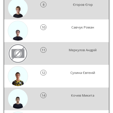
8
Єгоров Єгор
10
Савчук Роман
11
Меркулов Андрій
12
Сухина Євгеній
14
Кочев Микита