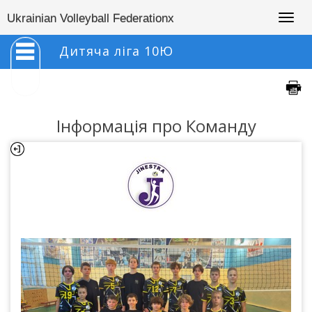
Togg
Ukrainian Volleyball Federationx
navig
Дитяча ліга 10Ю
Інформація про Команду