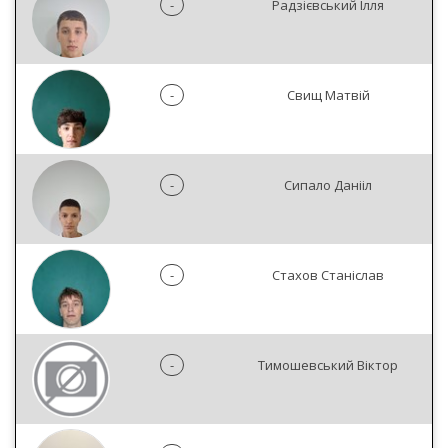
-
Радзієвський Ілля
-
Свищ Матвій
-
Сипало Данііл
-
Стахов Станіслав
-
Тимошевський Віктор