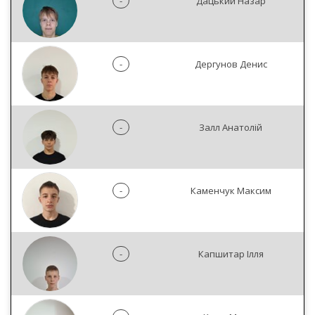
-
Дацький Назар
-
Дергунов Денис
-
Залл Анатолій
-
Каменчук Максим
-
Капшитар Ілля