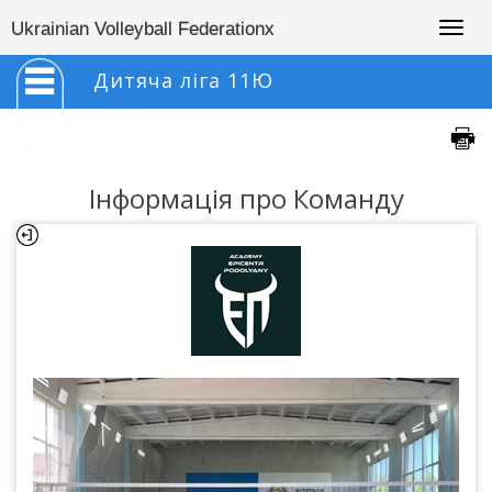
Togg
Ukrainian Volleyball Federationx
navig
Дитяча ліга 11Ю
Інформація про Команду