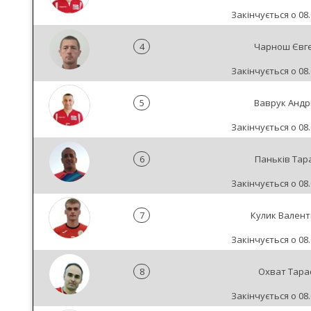
Закінчується о 08.
4
Чарнош Євг
Закінчується о 08.
5
Ваврук Андр
Закінчується о 08.
6
Паньків Тар
Закінчується о 08.
7
Кулик Вален
Закінчується о 08.
8
Охват Тара
Закінчується о 08.