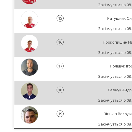
Закінчується о 08.
15
Ратушняк Ол
Закінчується о 08.
16
Прокопишин Н
Закінчується о 08.
17
Поліщук Іго
Закінчується о 08.
18
Савчук Андр
Закінчується о 08.
19
Зіньків Волод
Закінчується о 08.