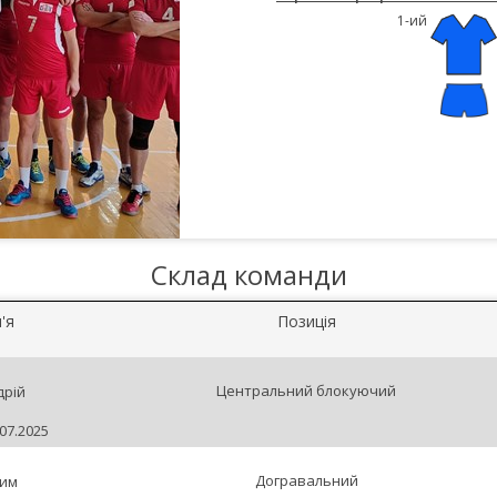
1-ий
Склад команди
'я
Позиція
Центральний блокуючий
дрій
07.2025
Догравальний
им