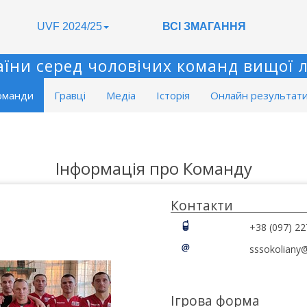
UVF 2024/25
ВСІ ЗМАГАННЯ
аїни серед чоловічих команд вищої лі
оманди
Гравці
Медіа
Історія
Онлайн результат
Інформація про Команду
Контакти
+38 (097) 22
sssokoliany@
Ігрова форма