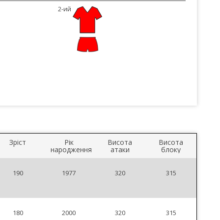
2-ий
Зріст
Рік
Висота
Висота
народження
атаки
блоку
190
1977
320
315
180
2000
320
315