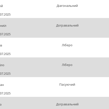
Діагональний
ій
07.2025
Догравальний
ниїл
07.2025
Ліберо
ав
07.2025
Ліберо
йло
07.2025
Пасуючий
ман
07.2025
Догравальний
о