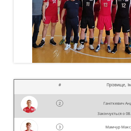
#
Прізвище, Ім
2
Ганіткевич Ан
Закінчується о 08.
3
Мамчур Макс