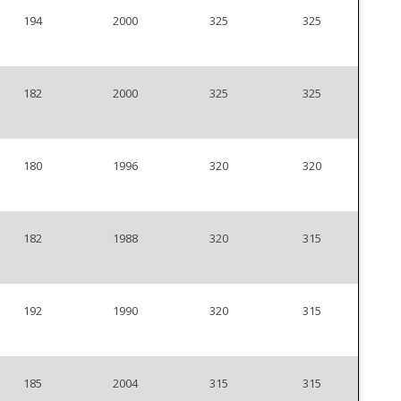
194
2000
325
325
182
2000
325
325
180
1996
320
320
182
1988
320
315
192
1990
320
315
185
2004
315
315