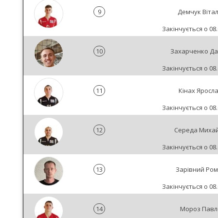
9
Демчук Вітал
Закінчується о 08.
10
Захарченко Да
Закінчується о 08.
11
Кінах Яросл
Закінчується о 08.
12
Середа Миха
Закінчується о 08.
13
Зарівний Ро
Закінчується о 08.
14
Мороз Павл