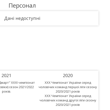
Персонал
Дані недоступні
5
2021
2020
Дмарт" XXXІ чемпіонат
XXX Чемпіонат України серед
XX
овіки) сезон 2021/2022
чоловічих команд першої ліги сезону
чолов
років.
2020/2021 років
XXX Чемпіонат України серед
чоловічих команд другої ліги сезону
2020/2021 років