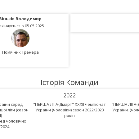
Зіньків Володимир
Тріска Ігор
акінчується о 05.05.2025
Закінчується о 05.05.202
Помічник Тренера
Помічник Тренера
Історія Команди
2022
країни серед
"ПЕРША ЛІГА-Дмарт" XXXII чемпіонат
"ПЕРША ЛІГА-
ої ліги (сезон
України (чоловіки) сезон 2022/2023
України. (чол
)
років
ед чоловічих
/2024